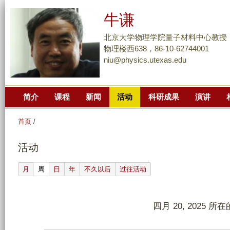
跳
牛谦
转
到
北京大学物理学院量子材料中心教授
页
物理楼西638，86-10-62744001
niu@physics.utexas.edu
面
的
主
简介
课程
新闻
活动
科研成果
演讲
要
内
首页
/
容
部
活动
分
(active tab)
月
周
日
年
不久以后
过往活动
四月 20, 2025 所