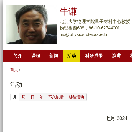
跳
牛谦
转
到
北京大学物理学院量子材料中心教授
页
物理楼西638，86-10-62744001
niu@physics.utexas.edu
面
的
主
简介
课程
新闻
活动
科研成果
演讲
要
内
首页
/
容
部
活动
分
(active tab)
月
周
日
年
不久以后
过往活动
七月 2024