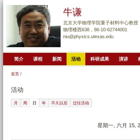
跳
牛谦
转
到
北京大学物理学院量子材料中心教授
页
物理楼西638，86-10-62744001
niu@physics.utexas.edu
面
的
主
简介
课程
新闻
活动
科研成果
演讲
要
内
首页
/
容
部
活动
分
(active tab)
月
周
日
年
不久以后
过往活动
星期一, 六月 15, 2