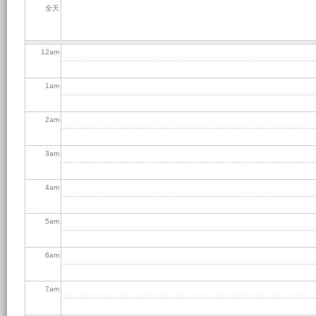
全天
12
am
1
am
2
am
3
am
4
am
5
am
6
am
7
am