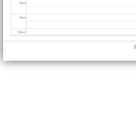
8
am
9
am
10
am
11
am
12
pm
1
pm
2
pm
3
pm
4
pm
5
pm