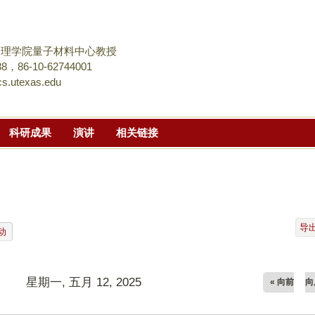
跳
转
到
物理学院量子材料中心教授
页
，86-10-62744001
s.utexas.edu
面
的
主
科研成果
演讲
相关链接
要
内
容
部
分
导
动
星期一, 五月 12, 2025
« 向前
向