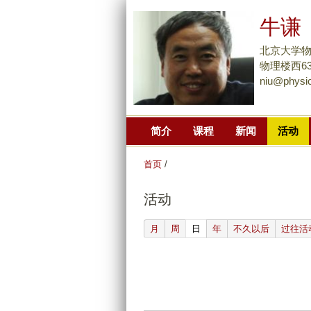
牛谦
北京大学
物理楼西638
niu@physic
简介
课程
新闻
活动
首页
/
活动
(active tab)
月
周
日
年
不久以后
过往活