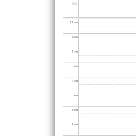
全天
12
am
1
am
2
am
3
am
4
am
5
am
6
am
7
am