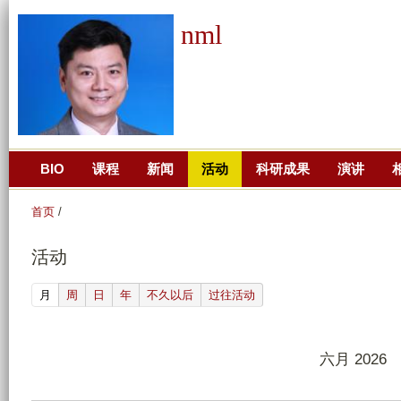
跳
nml
转
到
页
面
的
主
BIO
课程
新闻
活动
科研成果
演讲
要
内
首页
/
容
部
活动
分
(active tab)
月
周
日
年
不久以后
过往活动
六月 2026