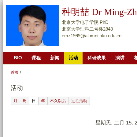
跳
种明喆 Dr Ming-Zh
转
到
北京大学电子学院 PhD
页
北京大学理科二号楼2848
cmz1999@alumni.pku.edu.cn
面
的
主
BIO
课程
新闻
活动
科研成果
演讲
要
内
首页
/
容
部
活动
分
(active tab)
月
周
日
年
不久以后
过往活动
星期天, 二月 15, 2