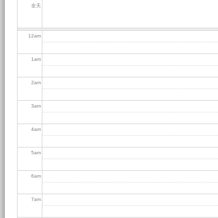
全天
12
am
1
am
2
am
3
am
4
am
5
am
6
am
7
am