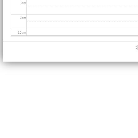
8
am
9
am
10
am
11
am
12
pm
1
pm
2
pm
3
pm
4
pm
5
pm