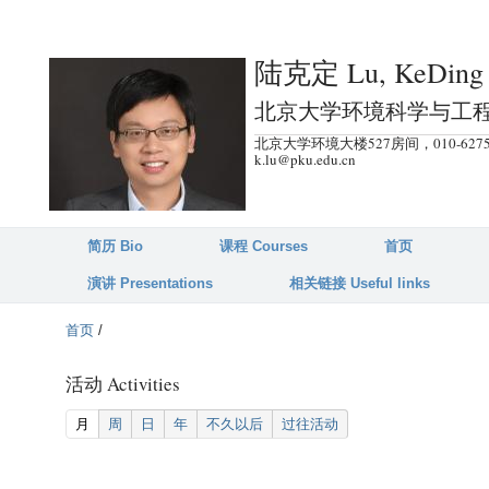
跳
转
陆克定 Lu, KeDing
到
页
北京大学环境科学与工
面
北京大学环境大楼527房间，010-6275
的
k.lu@pku.edu.cn
主
要
内
简历 Bio
课程 Courses
首页
容
演讲 Presentations
相关链接 Useful links
部
分
首页
/
活动 Activities
(active tab)
月
周
日
年
不久以后
过往活动