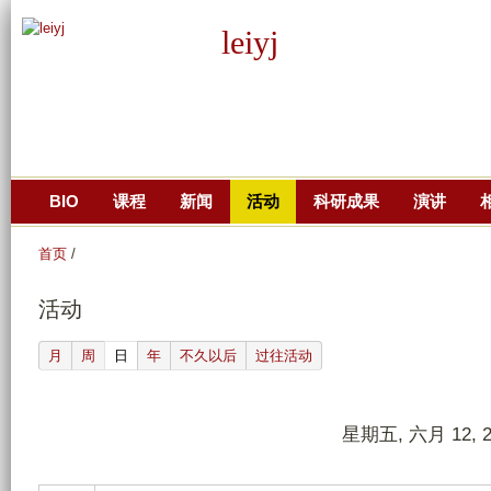
跳
leiyj
转
到
页
面
的
主
BIO
课程
新闻
活动
科研成果
演讲
要
内
首页
/
容
部
活动
分
(active tab)
月
周
日
年
不久以后
过往活动
星期五, 六月 12, 2