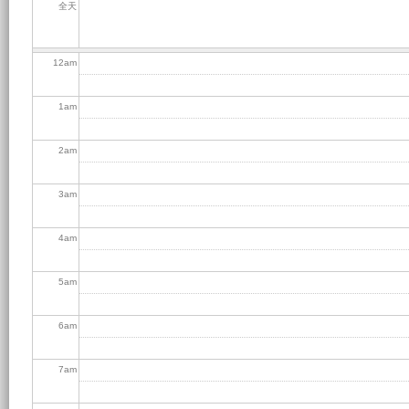
全天
12
am
1
am
2
am
3
am
4
am
5
am
6
am
7
am