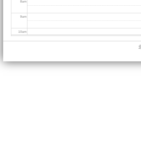
8
am
9
am
10
am
11
am
12
pm
1
pm
2
pm
3
pm
4
pm
5
pm