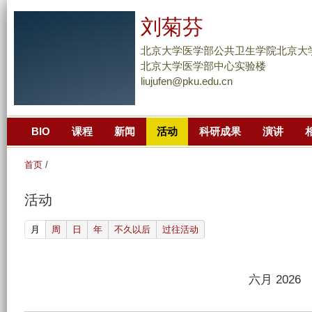
跳
刘菊芬
转
到
北京大学医学部公共卫生学院北京大
页
北京大学医学部中心实验楼
liujufen@pku.edu.cn
面
的
主
BIO
课程
新闻
活动
科研成果
演讲
要
内
首页
/
容
部
活动
分
(active tab)
月
周
日
年
不久以后
过往活动
六月 2026