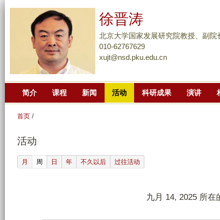
跳
徐晋涛
转
到
北京大学国家发展研究院教授、副院
页
010-62767629
xujt@nsd.pku.edu.cn
面
的
主
简介
课程
新闻
活动
科研成果
演讲
要
内
首页
/
容
部
活动
分
(active tab)
月
周
日
年
不久以后
过往活动
九月 14, 2025 所