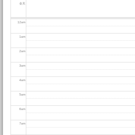
全天
12
am
1
am
2
am
3
am
4
am
5
am
6
am
7
am