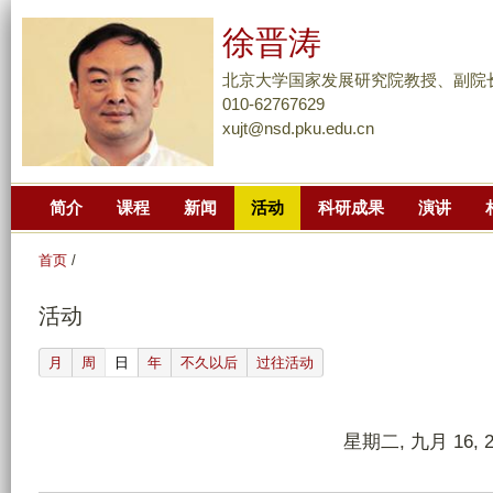
跳
徐晋涛
转
到
北京大学国家发展研究院教授、副院
页
010-62767629
xujt@nsd.pku.edu.cn
面
的
主
简介
课程
新闻
活动
科研成果
演讲
要
内
首页
/
容
部
活动
分
(active tab)
月
周
日
年
不久以后
过往活动
星期二, 九月 16, 2