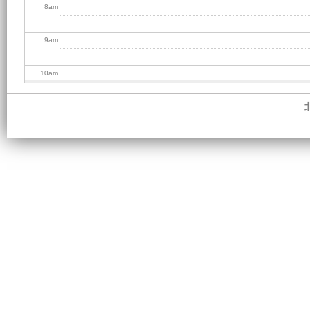
8
am
9
am
10
am
11
am
12
pm
1
pm
2
pm
3
pm
4
pm
5
pm