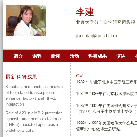
跳
李建
转
到
北京大学分子医学研究所教授
页
jianlipku@gmail.com
面
的
主
简介
课程
新闻
活动
科研成果
演讲
要
内
容
CV
最新科研成果
1982 年毕业于北京中医学院医疗
部
Structural and functional analysis
分
of the related transcriptional
1982年-1986年在北京积水潭医
enhancer factor-1 and NF-κB
interaction
1987年-1992年在美国纽约州
（1990）和分子生物学博士学位（1
Role of A20 in cIAP-2 protection
against tumor necrosis factor α
1992年-1996年美国哈佛大学
(TNF-α)-mediated apoptosis in
管研究中心做博士后研究。
endothelial cells