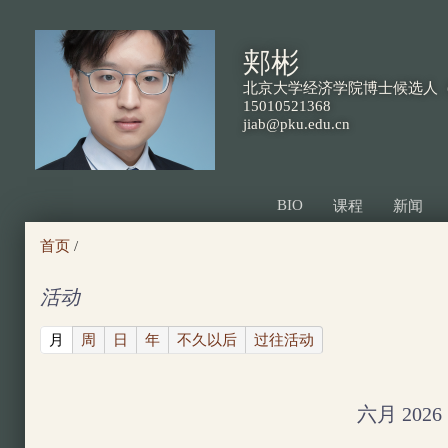
跳
转
郏彬
到
北京大学经济学院博士候选人（
页
15010521368
jiab@pku.edu.cn
面
的
主
BIO
课程
新闻
要
首页
/
内
容
活动
部
(active tab)
月
周
日
年
不久以后
过往活动
分
六月 2026