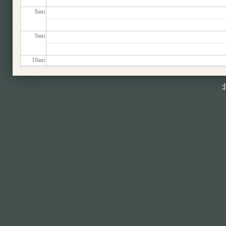
8
am
9
am
10
am
11
am
12
pm
1
pm
2
pm
3
pm
4
pm