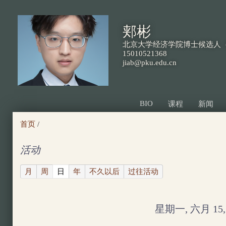
跳
转
郏彬
到
北京大学经济学院博士候选人（
页
15010521368
jiab@pku.edu.cn
面
的
主
BIO
课程
新闻
要
首页
/
内
容
活动
部
(active tab)
月
周
日
年
不久以后
过往活动
分
星期一, 六月 15, 