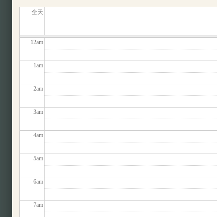
全天
12
am
1
am
2
am
3
am
4
am
5
am
6
am
7
am