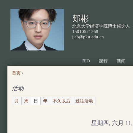
跳
转
郏彬
到
北京大学经济学院博士候选人（
页
15010521368
jiab@pku.edu.cn
面
的
主
BIO
课程
新闻
要
首页
/
内
容
活动
部
(active tab)
月
周
日
年
不久以后
过往活动
分
星期四, 六月 11, 