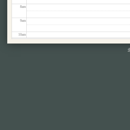
8
am
9
am
10
am
11
am
12
pm
1
pm
2
pm
3
pm
4
pm