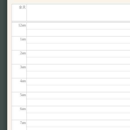
全天
12
am
1
am
2
am
3
am
4
am
5
am
6
am
7
am