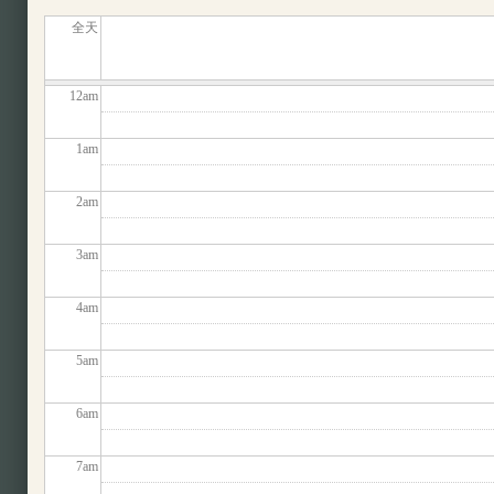
全天
12
am
1
am
2
am
3
am
4
am
5
am
6
am
7
am