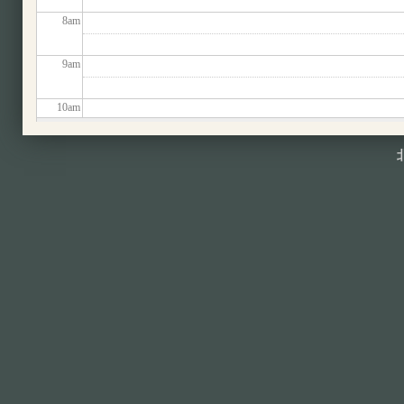
8
am
9
am
10
am
11
am
12
pm
1
pm
2
pm
3
pm
4
pm