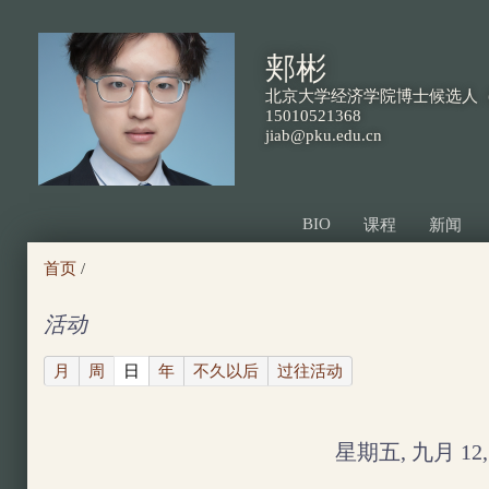
跳
转
郏彬
到
北京大学经济学院博士候选人（
页
15010521368
jiab@pku.edu.cn
面
的
主
BIO
课程
新闻
要
首页
/
内
容
活动
部
(active tab)
月
周
日
年
不久以后
过往活动
分
星期五, 九月 12, 