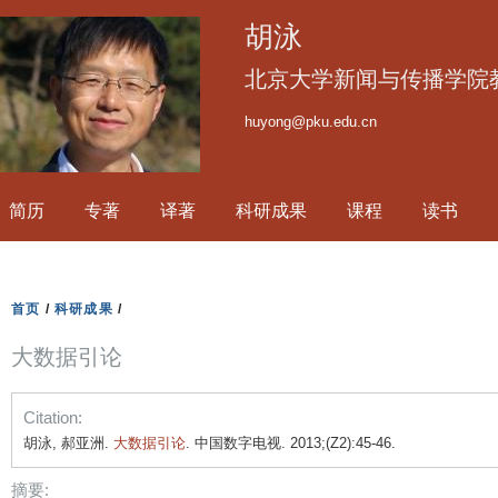
跳
胡泳
转
到
北京大学新闻与传播学院
页
huyong@pku.edu.cn
面
的
主
简历
专著
译著
科研成果
课程
读书
要
内
容
部
首页
/
科研成果
/
分
大数据引论
Citation:
胡泳, 郝亚洲.
大数据引论
. 中国数字电视. 2013;(Z2):45-46.
摘要: