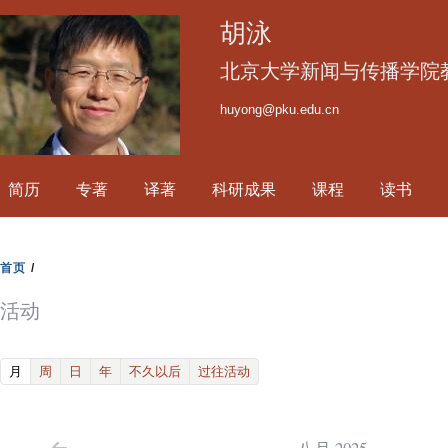
跳
胡泳
转
到
北京大学新闻与传播学院
页
huyong@pku.edu.cn
面
的
主
简历
专著
译著
科研成果
课程
读书
要
内
容
首页
/
部
分
活动
(active tab)
月
周
日
年
不久以后
过往活动