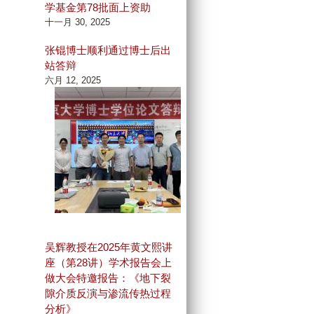
学基金第78批面上资助
十一月 30, 2025
张锟博士顺利通过博士后出
站答辩
六月 12, 2025
吴辉教授在2025年黄文熙讲
座（第28讲）学术报告会上
做大会特邀报告：《地下裂
隙介质反演与渗流传热过程
分析》