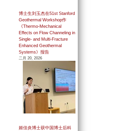
博士生刘玉杰在51st Stanford
Geothermal Workshop作
《Thermo-Mechanical
Effects on Flow Channeling in
Single- and Multi-Fracture
Enhanced Geothermal
Systems》报告
二月 20, 2026
姬佳炎博士获中国博士后科