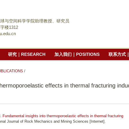
跳
转
到
地球与空间科学学院助理教授、研究员
页
字楼1312
u.edu.cn
面
的
主
研究｜RESEARCH
加入我们｜POSITIONS
联系方式｜
要
内
容
LICATIONS
/
部
hermoporoelastic effects in thermal fracturing ind
分
H.
Fundamental insights into thermoporoelastic effects in thermal fracturing
ional Journal of Rock Mechanics and Mining Sciences [Internet].