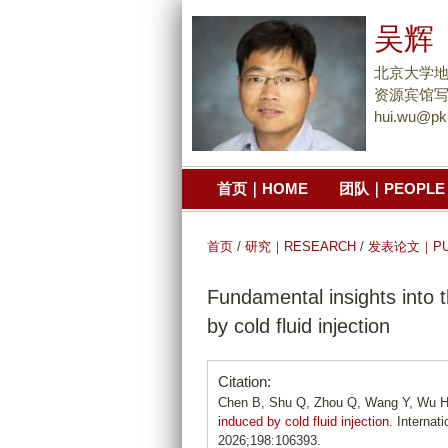
吴辉
北京大学
资源宾馆写
hui.wu@pk
首页｜HOME
团队｜PEOPLE
首页
/
研究｜RESEARCH
/
发表论文｜PUB
Fundamental insights into t
by cold fluid injection
Citation:
Chen B, Shu Q, Zhou Q, Wang Y, Wu 
induced by cold fluid injection
. Internat
2026;198:106393.