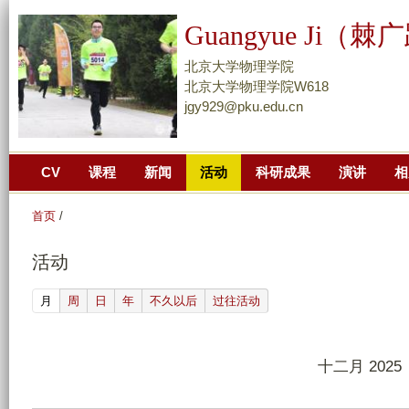
跳
Guangyue Ji（棘
转
到
北京大学物理学院
页
北京大学物理学院W618
jgy929@pku.edu.cn
面
的
主
CV
课程
新闻
活动
科研成果
演讲
相
要
内
首页
/
容
部
活动
分
(active tab)
月
周
日
年
不久以后
过往活动
十二月 2025