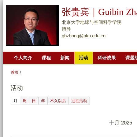
跳
张贵宾｜Guibin Zh
转
到
北京大学地球与空间科学学院
页
博导
gbzhang@pku.edu.cn
面
的
主
个人简介
课程
新闻
活动
科研成果
课题
要
内
首页
/
容
部
活动
分
(active tab)
月
周
日
年
不久以后
过往活动
十月 2025