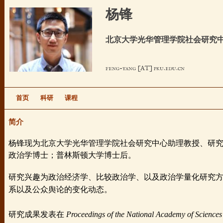
跳
杨锋
转
到
北京大学光华管理学院社会研究中
页
面
feng-yang [AT] pku.edu.cn
的
主
要
首页
科研
课程
内
简介
容
部
杨锋现为北京大学光华管理学院社会研究中心助理教授、研究
分
政治学博士；普林斯顿大学博士后。
研究兴趣为政治经济学、比较政治学、以及政治学量化研究
系以及公众舆论的变化动态。
研究成果发表在
Proceedings of the National Academy of Science