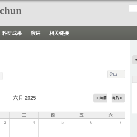
跳
nchun
转
到
页
科研成果
演讲
相关链接
面
的
主
要
内
导出
容
部
分
六月 2025
« 向前
向后 »
三
四
五
六
3
4
5
6
7