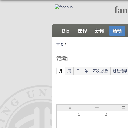
fa
Bio
课程
新闻
活动
首页
/
活动
(active tab)
月
周
日
年
不久以后
过往活动
日
一
二
1
2