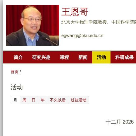
跳
王恩哥
转
到
北京大学物理学院教授、中国科学院
页
egwang@pku.edu.cn
面
的
主
简介
研究兴趣
课程
新闻
活动
科研成果
要
内
首页
/
容
部
活动
分
(active tab)
月
周
日
年
不久以后
过往活动
十二月 2026