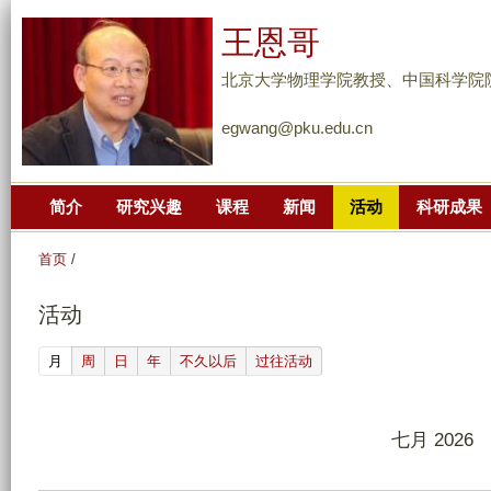
跳
王恩哥
转
到
北京大学物理学院教授、中国科学院
页
egwang@pku.edu.cn
面
的
主
简介
研究兴趣
课程
新闻
活动
科研成果
要
内
首页
/
容
部
活动
分
(active tab)
月
周
日
年
不久以后
过往活动
七月 2026