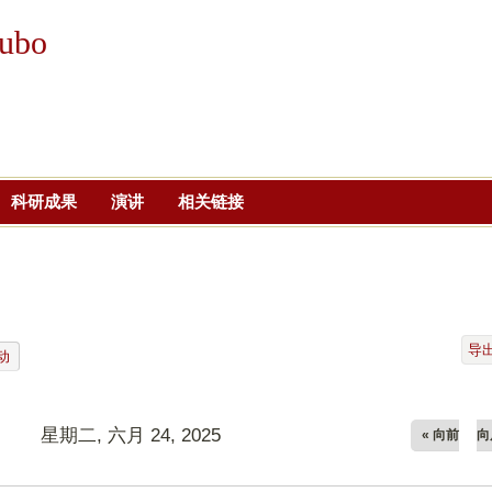
跳
ubo
转
到
页
面
的
主
科研成果
演讲
相关链接
要
内
容
部
分
导
动
星期二, 六月 24, 2025
« 向前
向