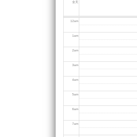
全天
12
am
1
am
2
am
3
am
4
am
5
am
6
am
7
am