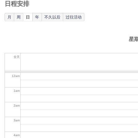
日程安排
(active tab)
月
周
日
年
不久以后
过往活动
星期
全天
12
am
1
am
2
am
3
am
4
am