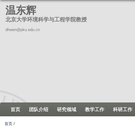
跳
温东辉
转
北京大学环境科学与工程学院教授
到
页
dhwen@pku.edu.cn
面
的
主
要
内
容
部
分
首页
团队介绍
研究领域
教学工作
科研工作
首页
/