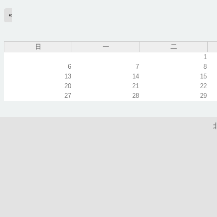
2
pm
«
3
pm
日
一
二
1
4
pm
6
7
8
13
14
15
5
pm
20
21
22
27
28
29
6
pm
7
pm
8
pm
9
pm
10
pm