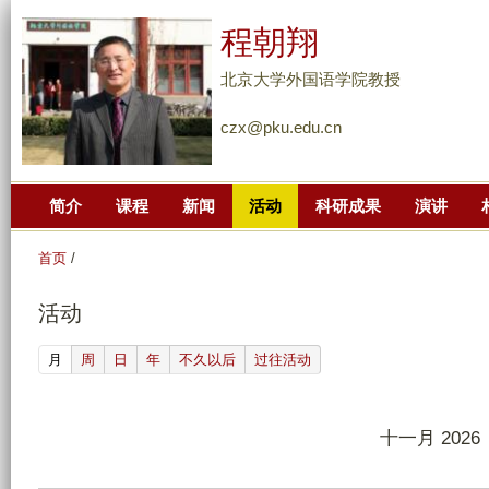
跳
程朝翔
转
到
北京大学外国语学院教授
页
czx@pku.edu.cn
面
的
主
简介
课程
新闻
活动
科研成果
演讲
要
内
首页
/
容
部
活动
分
(active tab)
月
周
日
年
不久以后
过往活动
十一月 2026