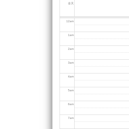
全天
12
am
1
am
2
am
3
am
4
am
5
am
6
am
7
am