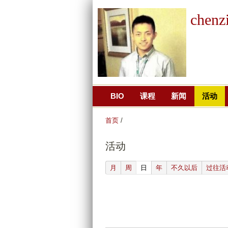
chenz
BIO
课程
新闻
活动
首页
/
活动
(active tab)
月
周
日
年
不久以后
过往活