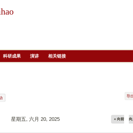
跳
ihao
转
到
页
面
的
主
科研成果
演讲
相关链接
要
内
容
部
分
导
动
星期五, 六月 20, 2025
« 向前
向