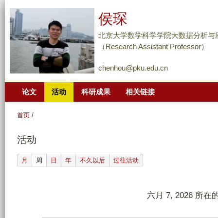
跳
侯琛
转
到
北京大学数学科学学院大数据分析与
页
（Research Assistant Professor）
面
chenhou@pku.edu.cn
的
主
论文
活动
科研成果
相关链接
要
内
首页
/
容
部
活动
分
(active tab)
月
周
日
年
不久以后
过往活动
六月 7, 2026 所