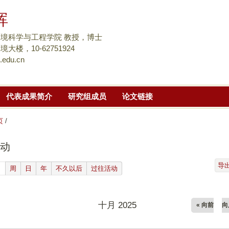
跳
晖
转
到
境科学与工程学院 教授，博士
页
大楼，10-62751924
.edu.cn
面
的
主
代表成果简介
研究组成员
论文链接
要
内
页
/
容
部
动
分
导
(active tab)
月
周
日
年
不久以后
过往活动
十月 2025
« 向前
向