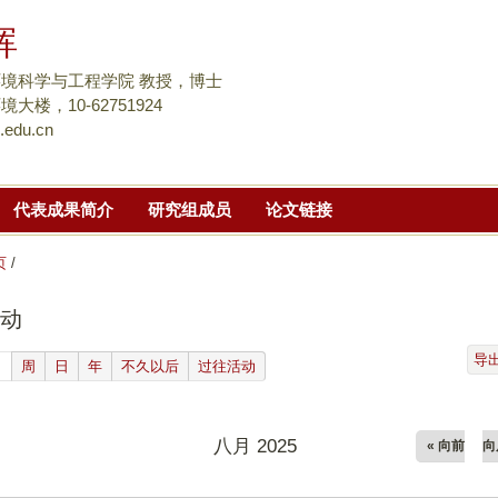
跳
晖
转
到
境科学与工程学院 教授，博士
页
大楼，10-62751924
.edu.cn
面
的
主
代表成果简介
研究组成员
论文链接
要
内
页
/
容
部
动
分
导
(active tab)
月
周
日
年
不久以后
过往活动
八月 2025
« 向前
向