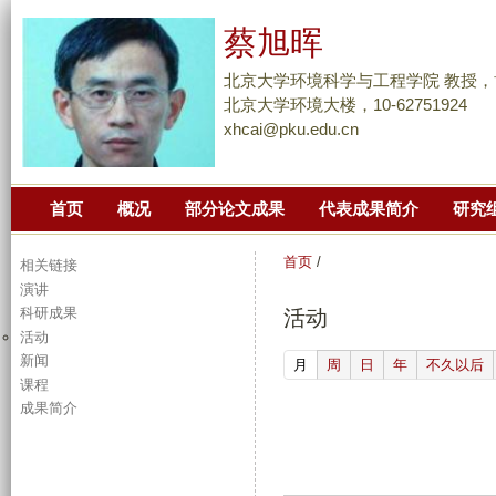
跳
蔡旭晖
转
到
北京大学环境科学与工程学院 教授，
页
北京大学环境大楼，10-62751924
xhcai@pku.edu.cn
面
的
主
首页
概况
部分论文成果
代表成果简介
研究
要
内
首页
/
相关链接
容
演讲
部
科研成果
活动
分
活动
新闻
(active tab)
月
周
日
年
不久以后
课程
成果简介