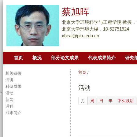
跳
蔡旭晖
转
到
北京大学环境科学与工程学院 教授，
页
北京大学环境大楼，10-62751924
xhcai@pku.edu.cn
面
的
主
首页
概况
部分论文成果
代表成果简介
研究
要
内
首页
/
相关链接
容
演讲
部
科研成果
活动
分
活动
新闻
(active tab)
月
周
日
年
不久以后
课程
成果简介