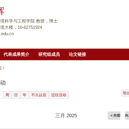
跳
晖
转
到
境科学与工程学院 教授，博士
页
大楼，10-62751924
.edu.cn
面
的
主
代表成果简介
研究组成员
论文链接
要
内
页
/
容
部
动
分
导
(active tab)
月
周
日
年
不久以后
过往活动
三月 2025
« 向前
向